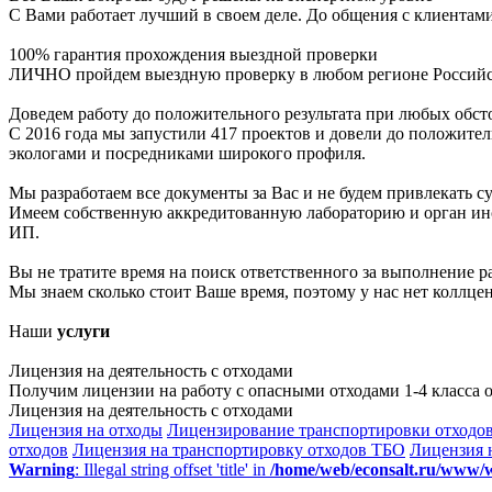
С Вами работает лучший в своем деле. До общения с клиентами
100% гарантия прохождения выездной проверки
ЛИЧНО пройдем выездную проверку в любом регионе Российс
Доведем работу до положительного результата при любых обст
С 2016 года мы запустили 417 проектов и довели до положите
экологами и посредниками широкого профиля.
Мы разработаем все документы за Вас и не будем привлекать 
Имеем собственную аккредитованную лабораторию и орган инс
ИП.
Вы не тратите время на поиск ответственного за выполнение ра
Мы знаем сколько стоит Ваше время, поэтому у нас нет коллце
Наши
услуги
Лицензия на деятельность с отходами
Получим лицензии на работу с опасными отходами 1-4 класса 
Лицензия на деятельность с отходами
Лицензия на отходы
Лицензирование транспортировки отходо
отходов
Лицензия на транспортировку отходов ТБО
Лицензия н
Warning
: Illegal string offset 'title' in
/home/web/econsalt.ru/www/w