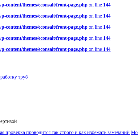
p-content/themes/econsalt/front-page.php
on line
144
p-content/themes/econsalt/front-page.php
on line
144
p-content/themes/econsalt/front-page.php
on line
144
p-content/themes/econsalt/front-page.php
on line
144
p-content/themes/econsalt/front-page.php
on line
144
работку труб
пертизой
я проверка проводится так строго и как избежать замечаний
Мож