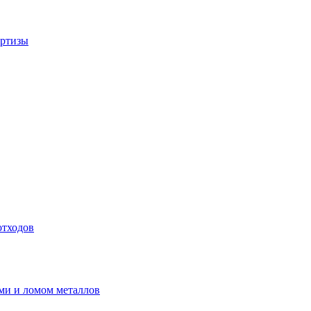
ертизы
отходов
ми и ломом металлов