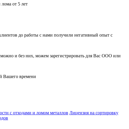
лома от 5 лет
 клиентов до работы с нами получили негативный опыт с
можно и без них, можем зарегистрировать для Вас ООО или
ей Вашего времени
ости с отходами и ломом металлов
Лицензия на сортировку
одов