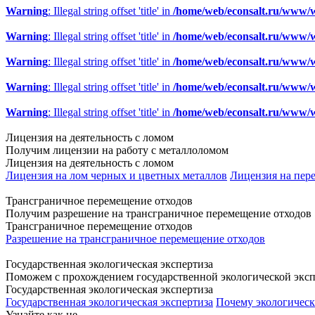
Warning
: Illegal string offset 'title' in
/home/web/econsalt.ru/www/w
Warning
: Illegal string offset 'title' in
/home/web/econsalt.ru/www/w
Warning
: Illegal string offset 'title' in
/home/web/econsalt.ru/www/w
Warning
: Illegal string offset 'title' in
/home/web/econsalt.ru/www/w
Warning
: Illegal string offset 'title' in
/home/web/econsalt.ru/www/w
Лицензия на деятельность с ломом
Получим лицензии на работу с металлоломом
Лицензия на деятельность с ломом
Лицензия на лом черных и цветных металлов
Лицензия на пере
Трансграничное перемещение отходов
Получим разрешение на трансграничное перемещение отходов
Трансграничное перемещение отходов
Разрешение на трансграничное перемещение отходов
Государственная экологическая экспертиза
Поможем с прохождением государственной экологической экс
Государственная экологическая экспертиза
Государственная экологическая экспертиза
Почему экологическа
Узнайте как не