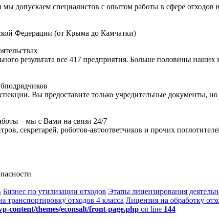
 мы допускаем специалистов с опытом работы в сфере отходов и 
кой Федерации (от Крыма до Камчатки)
оятельствах
льного результата все 417 предприятия. Больше половины наших
субподрядчиков
пекции. Вы предоставите только учредительные документы, но 
боты – мы с Вами на связи 24/7
нтров, секретарей, роботов-автоответчиков и прочих поглотител
опасности
в
Бизнес по утилизации отходов
Этапы лицензирования деятельн
а транспортировку отходов 4 класса
Лицензия на обработку отх
p-content/themes/econsalt/front-page.php
on line
144