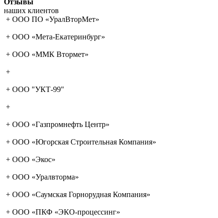
Отзывы
наших клиентов
+
ООО ПО «УралВторМет»
+
ООО «Мета-Екатеринбург»
+
ООО «ММК Втормет»
+
+
ООО "УКТ-99"
+
+
ООО «Газпромнефть Центр»
+
ООО «Югорская Строительная Компания»
+
ООО «Экос»
+
ООО «Уралвторма»
+
ООО «Саумская Горнорудная Компания»
+
ООО «ПКФ «ЭКО-процессинг»